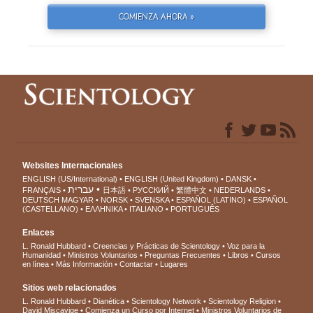
COMIENZA AHORA »
Websites Internacionales
ENGLISH (US/International)
ENGLISH (United Kingdom)
DANSK
עברית
FRANÇAIS
日本語
РУССКИЙ
繁體中文
NEDERLANDS
DEUTSCH
MAGYAR
NORSK
SVENSKA
ESPAÑOL (LATINO)
ESPAÑOL
(CASTELLANO)
ΕΛΛΗΝΙΚA
ITALIANO
PORTUGUÊS
Enlaces
L. Ronald Hubbard
Creencias y Prácticas de Scientology
Voz para la
Humanidad
Ministros Voluntarios
Preguntas Frecuentes
Libros
Cursos
en línea
Más Información
Contactar
Lugares
Sitios web relacionados
L. Ronald Hubbard
Dianética
Scientology Network
Scientology Religion
David Miscavige
Comienza un Curso por Internet
Ministros Voluntarios de