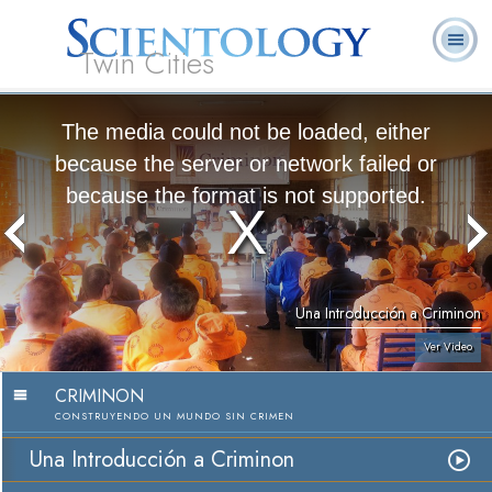
Twin Cities
Acerca
L. Ronald
¿Qué es
Ministros
Preguntas
de
Libros
Noti
Hubbard
Scientology?
Voluntarios
Frecuentes
Nosotros
The media could not be loaded, either
because the server or network failed or
because the format is not supported.
Una Introducción a Criminon
Ver Video
CRIMINON
CONSTRUYENDO UN MUNDO SIN CRIMEN
Una Introducción a Criminon