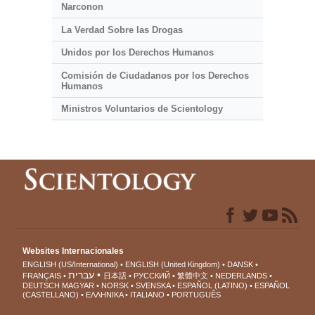
Narconon
La Verdad Sobre las Drogas
Unidos por los Derechos Humanos
Comisión de Ciudadanos por los Derechos
Humanos
Ministros Voluntarios de Scientology
Websites Internacionales
ENGLISH (US/International)
ENGLISH (United Kingdom)
DANSK
עברית
FRANÇAIS
日本語
РУССКИЙ
繁體中文
NEDERLANDS
DEUTSCH
MAGYAR
NORSK
SVENSKA
ESPAÑOL (LATINO)
ESPAÑOL
(CASTELLANO)
ΕΛΛΗΝΙΚA
ITALIANO
PORTUGUÊS