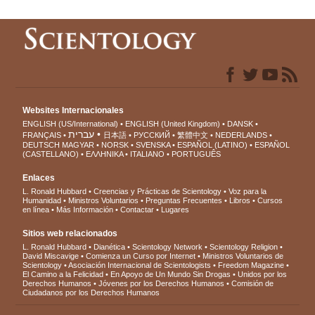
Websites Internacionales
ENGLISH (US/International)
ENGLISH (United Kingdom)
DANSK
עברית
FRANÇAIS
日本語
РУССКИЙ
繁體中文
NEDERLANDS
DEUTSCH
MAGYAR
NORSK
SVENSKA
ESPAÑOL (LATINO)
ESPAÑOL
(CASTELLANO)
ΕΛΛΗΝΙΚA
ITALIANO
PORTUGUÊS
Enlaces
L. Ronald Hubbard
Creencias y Prácticas de Scientology
Voz para la
Humanidad
Ministros Voluntarios
Preguntas Frecuentes
Libros
Cursos
en línea
Más Información
Contactar
Lugares
Sitios web relacionados
L. Ronald Hubbard
Dianética
Scientology Network
Scientology Religion
David Miscavige
Comienza un Curso por Internet
Ministros Voluntarios de
Scientology
Asociación Internacional de Scientologists
Freedom Magazine
El Camino a la Felicidad
En Apoyo de Un Mundo Sin Drogas
Unidos por los
Derechos Humanos
Jóvenes por los Derechos Humanos
Comisión de
Ciudadanos por los Derechos Humanos