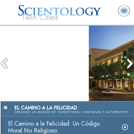
Twin Cities
Acerca
L. Ronald
¿Qué es
Ministros
Preguntas
de
Libros
Noti
Hubbard
Scientology?
Voluntarios
Frecuentes
Nosotros
El Camino a la Felicidad: Un Códig
Moral No Religios
Ver Video
EL CAMINO A LA FELICIDAD
CREANDO UN MUNDO DE HONESTIDAD, CONFIANZA Y AUTORESPETO
El Camino a la Felicidad: Un Código
Moral No Religioso