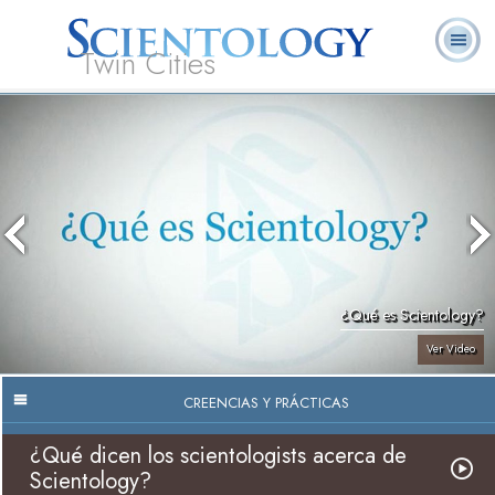
Twin Cities
Acerca
L. Ronald
¿Qué es
Ministros
Preguntas
de
Libros
Noti
Hubbard
Scientology?
Voluntarios
Frecuentes
Nosotros
¿Qué es Scientology?
Ver Video
CREENCIAS Y PRÁCTICAS
¿Qué dicen los scientologists acerca de
Scientology?