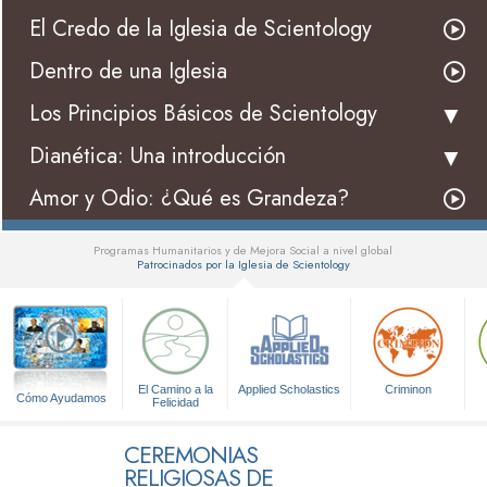
El Credo de la Iglesia de Scientology
Dentro de una Iglesia
Los Principios Básicos de Scientology
Dianética: Una introducción
Amor y Odio: ¿Qué es Grandeza?
Programas Humanitarios y de Mejora Social a nivel global
Patrocinados por la Iglesia de Scientology
▼
El Camino a la
Applied Scholastics
Criminon
Cómo Ayudamos
Felicidad
CEREMONIAS
RELIGIOSAS DE