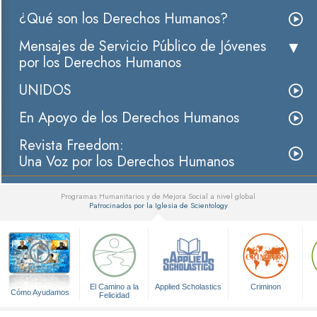
¿Qué son los Derechos Humanos?
Mensajes de Servicio Público de Jóvenes
por los Derechos Humanos
UNIDOS
En Apoyo de los Derechos Humanos
Revista Freedom:
Una Voz por los Derechos Humanos
Programas Humanitarios y de Mejora Social a nivel global
Patrocinados por la Iglesia de Scientology
▼
El Camino a la
Applied Scholastics
Criminon
Cómo Ayudamos
Felicidad