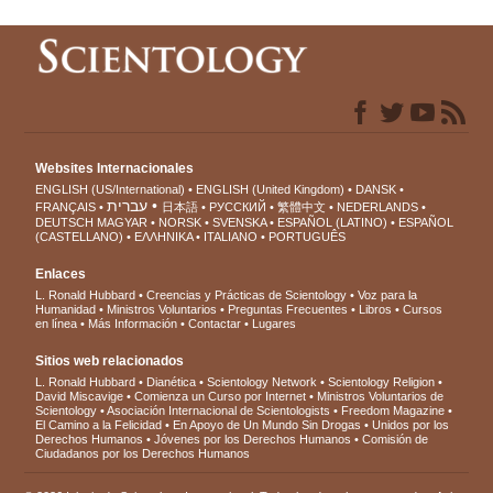
Websites Internacionales
ENGLISH (US/International)
ENGLISH (United Kingdom)
DANSK
עברית
FRANÇAIS
日本語
РУССКИЙ
繁體中文
NEDERLANDS
DEUTSCH
MAGYAR
NORSK
SVENSKA
ESPAÑOL (LATINO)
ESPAÑOL
(CASTELLANO)
ΕΛΛΗΝΙΚA
ITALIANO
PORTUGUÊS
Enlaces
L. Ronald Hubbard
Creencias y Prácticas de Scientology
Voz para la
Humanidad
Ministros Voluntarios
Preguntas Frecuentes
Libros
Cursos
en línea
Más Información
Contactar
Lugares
Sitios web relacionados
L. Ronald Hubbard
Dianética
Scientology Network
Scientology Religion
David Miscavige
Comienza un Curso por Internet
Ministros Voluntarios de
Scientology
Asociación Internacional de Scientologists
Freedom Magazine
El Camino a la Felicidad
En Apoyo de Un Mundo Sin Drogas
Unidos por los
Derechos Humanos
Jóvenes por los Derechos Humanos
Comisión de
Ciudadanos por los Derechos Humanos