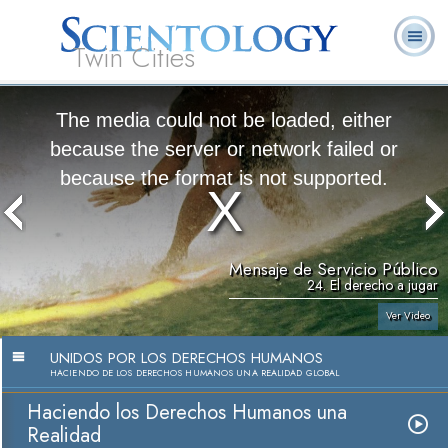
Twin Cities
Acerca
L. Ronald
¿Qué es
Ministros
Preguntas
de
Libros
Noti
Hubbard
Scientology?
Voluntarios
Frecuentes
Nosotros
The media could not be loaded, either
because the server or network failed or
because the format is not supported.
Mensaje de Servicio Público
24. El derecho a jugar
Ver Video
UNIDOS POR LOS DERECHOS HUMANOS
HACIENDO DE LOS DERECHOS HUMANOS UNA REALIDAD GLOBAL
Haciendo los Derechos Humanos una
Realidad