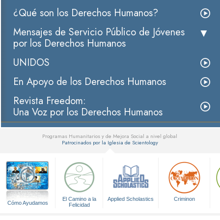
¿Qué son los Derechos Humanos?
Mensajes de Servicio Público de Jóvenes
por los Derechos Humanos
UNIDOS
En Apoyo de los Derechos Humanos
Revista Freedom:
Una Voz por los Derechos Humanos
Programas Humanitarios y de Mejora Social a nivel global
Patrocinados por la Iglesia de Scientology
▼
El Camino a la
Applied Scholastics
Criminon
Cómo Ayudamos
Felicidad