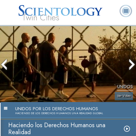
Twin Cities
Acerca
L. Ronald
¿Qué es
Ministros
Preguntas
de
Libros
Noti
Hubbard
Scientology?
Voluntarios
Frecuentes
Nosotros
UNIDOS
Ver Video
UNIDOS POR LOS DERECHOS HUMANOS
HACIENDO DE LOS DERECHOS HUMANOS UNA REALIDAD GLOBAL
Haciendo los Derechos Humanos una
Realidad